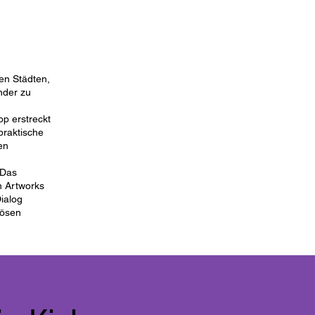
hen Städten,
nder zu
p erstreckt
praktische
en
 Das
n Artworks
ialog
iösen