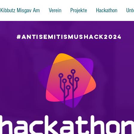
Kibbutz Misgav Am
Verein
Projekte
Hackathon
Unt
#ANTISEMITISMUSHACK2024