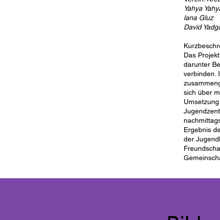
Yahya Yahy
lana Gluz
David Yad
Kurzbeschr
Das Projekt
darunter B
verbinden. 
zusammenge
sich über m
Umsetzung 
Jugendzent
nachmittag
Ergebnis de
der Jugendl
Freundschaf
Gemeinscha