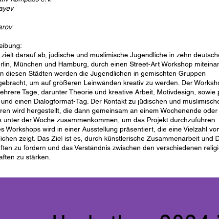
ayev
garov
eibung:
 zielt darauf ab, jüdische und muslimische Jugendliche in zehn deutsc
erlin, München und Hamburg, durch einen Street-Art Workshop miteina
In diesen Städten werden die Jugendlichen in gemischten Gruppen
bracht, um auf größeren Leinwänden kreativ zu werden. Der Worksho
ehrere Tage, darunter Theorie und kreative Arbeit, Motivdesign, sowie 
und einen Dialogformat-Tag. Der Kontakt zu jüdischen und muslimisch
ren wird hergestellt, die dann gemeinsam an einem Wochenende oder
s unter der Woche zusammenkommen, um das Projekt durchzuführen.
s Workshops wird in einer Ausstellung präsentiert, die eine Vielzahl vo
ichen zeigt. Das Ziel ist es, durch künstlerische Zusammenarbeit und D
ten zu fördern und das Verständnis zwischen den verschiedenen relig
ften zu stärken.